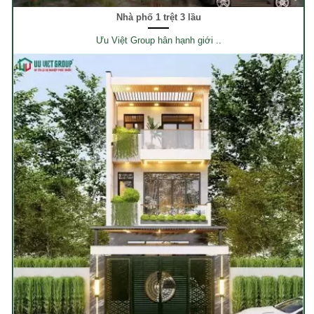
Nhà phố 1 trệt 3 lầu
Ưu Việt Group hân hạnh giới ..