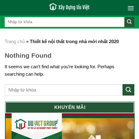
Skip
to
content
Trang chủ
»
Thiết kế nội thất trong nhà mới nhất 2020
Nothing Found
It seems we can’t find what you’re looking for. Perhaps
searching can help.
KHUYẾN MÃI