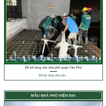
Đổ bê tông sàn nhà phố quận Tân Phú
Đổ bê tông nhà sàn ..
MẪU NHÀ PHỐ HIỆN ĐẠI