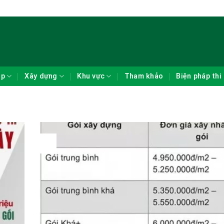
ẹp
Xây dựng
Khu vực
Tham khảo
Biện pháp thi
02
Th2