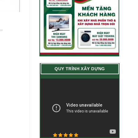
..
QUY TRÌNH XÂY DỰNG
4.9/5 - (28 bình chọn)