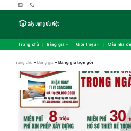
Skip
to
content
Trang chủ
Bảng giá
Giới thiệu
Mẫu nhà đ
Trang chủ
»
Bảng giá
»
Bảng giá trọn gói
28
Th4