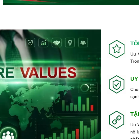
TÔ
Uu V
Trọn
UY
Chún
cạnh
TẬ
Uu V
nỗ 
nhất