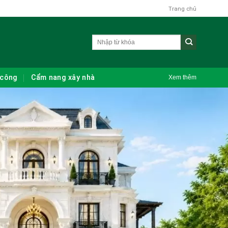
Trang chủ
 công
Cẩm nang xây nhà
Xem thêm