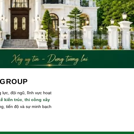
 GROUP
lực, đội ngũ, lĩnh vực hoạt
kế kiến trúc
,
thi công xây
ng, tiến độ và sự minh bạch