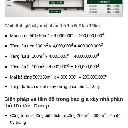
Cách tính giá xây nhà phần thô
1 trệt 2 lầu 100m²
2
đ
đ
Móng cọc 50%:50m
x 4,000,000
= 200,000,000
2
đ
đ
Tầng lầu trệt: 100m
x 4,000,000
= 400,000,000
2
đ
đ
Tầng lầu 1: 100m
x 4,000,000
= 400,000,000
2
đ
đ
Tầng lầu 2: 100m
x 4,000,000
= 400,000,000
2
đ
đ
Mái bê tông 50%:50m
x 4,000,000
= 200,000,000
Tổng dự toán chi phí xây dựng phần thô là 1.6 tỷ
Biện pháp và tiến độ trong báo giá xây nhà phần
thô Ưu Việt Group
2
2
Công trình có tổng diện tích thi công 200m
– 300m
: tiến độ
03 tháng