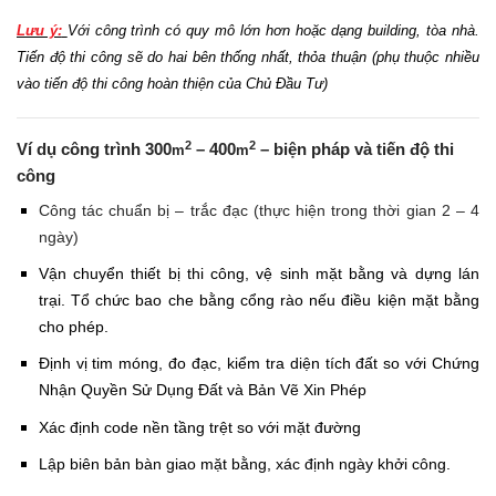
Lưu ý:
Với công trình có quy mô lớn hơn hoặc dạng building, tòa nhà.
Tiến độ thi công sẽ do hai bên thống nhất, thỏa thuận (phụ thuộc nhiều
vào tiến độ thi công hoàn thiện của Chủ Đầu Tư)
2
2
Ví dụ công trình 300
– 400
– biện pháp và tiến độ thi
m
m
công
Công tác chuẩn bị – trắc đạc (thực hiện trong thời gian 2 – 4
ngày)
Vận chuyển thiết bị thi công, vệ sinh mặt bằng và dựng lán
trại. Tổ chức bao che bằng cổng rào nếu điều kiện mặt bằng
cho phép.
Định vị tim móng, đo đạc, kiểm tra diện tích đất so với Chứng
Nhận Quyền Sử Dụng Đất và Bản Vẽ Xin Phép
Xác định code nền tầng trệt so với mặt đường
Lập biên bản bàn giao mặt bằng, xác định ngày khởi công.