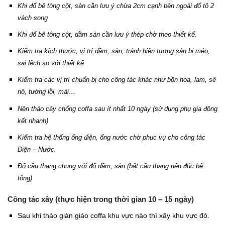
Khi đổ bê tông cột, sàn cần lưu ý chừa 2cm cạnh bên ngoài đổ tô 2
vách song
Khi đổ bê tông cột, dầm sàn cần lưu ý thép chờ theo thiết kế.
Kiểm tra kích thước, vị trí dầm, sàn, tránh hiện tượng sàn bị méo,
sai lệch so với thiết kế
Kiểm tra các vị trí chuẩn bị cho công tác khác như bồn hoa, lam, sê
nô, tường lồi, mái…
Nên tháo cây chống coffa sau ít nhất 10 ngày (sử dụng phụ gia đông
kết nhanh)
Kiểm tra hệ thống ống điện, ống nước chờ phục vụ cho công tác
Điện – Nước.
Đổ cầu thang chung với đổ dầm, sàn (bật cầu thang nên đúc bê
tông)
Công tác xây (thực hiện trong thời gian 10 – 15 ngày)
Sau khi tháo giàn giáo coffa khu vực nào thì xây khu vực đó.