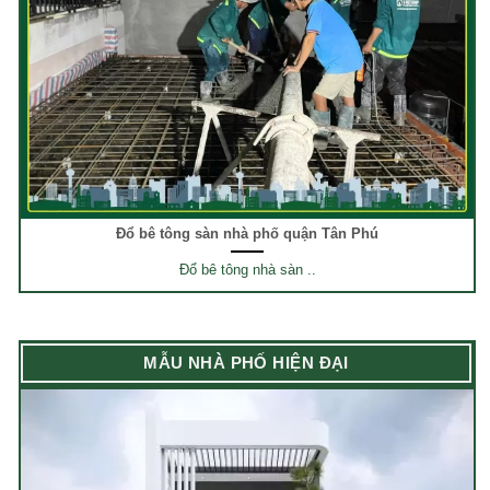
Đổ bê tông sàn nhà phố quận Tân Phú
Đổ bê tông nhà sàn ..
MẪU NHÀ PHỐ HIỆN ĐẠI