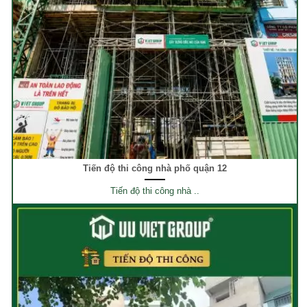
Tiến độ thi công nhà phố quận 12
Tiến độ thi công nhà ..