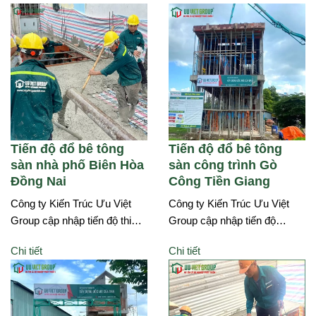
Tiến độ đổ bê tông
Tiến độ đổ bê tông
sàn nhà phố Biên Hòa
sàn công trình Gò
Đồng Nai
Công Tiền Giang
Công ty Kiến Trúc Ưu Việt
Công ty Kiến Trúc Ưu Việt
Group cập nhập tiến độ thi…
Group cập nhập tiến độ…
Chi tiết
Chi tiết