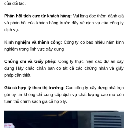
của đối tác.
Phản hồi tích cực từ khách hàng:
Vui lòng đọc thêm đánh giá
và phản hồi của khách hàng trước đây về dịch vụ của công ty
dịch vụ.
Kinh nghiệm và thành công:
Công ty có bao nhiêu năm kinh
nghiệm trong lĩnh vực xây dựng
Chứng chỉ và Giấy phép:
Công ty thực hiện các dự án xây
dựng Hãy chắc chắn bạn có tất cả các chứng nhận và giấy
phép cần thiết.
Giá cả hợp lý theo thị trường:
Các công ty xây dựng nhà trọn
gói uy tín không chỉ cung cấp dịch vụ chất lượng cao mà còn
tuân thủ chính sách giá cả hợp lý.