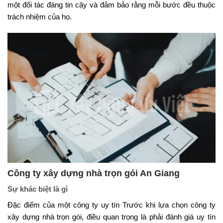
một đối tác đáng tin cậy và đảm bảo rằng mỗi bước đều thuộc
trách nhiệm của họ.
Công ty xây dựng nhà trọn gói An Giang
Sự khác biệt là gì
Đặc điểm của một công ty uy tín Trước khi lựa chọn công ty
xây dựng nhà trọn gói, điều quan trọng là phải đánh giá uy tín