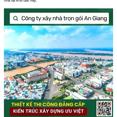
nhà tại khu đất này.