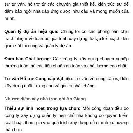
sự tư vấn, hỗ trợ từ các chuyên gia thiết kế, kiến ​​trúc sư để
đảm bảo ngôi nhà đáp ứng được nhu cầu và mong muốn của
mình.
Quản lý dự án hiệu quả:
Chúng tôi có các phòng ban chịu
trách nhiệm về toàn bộ quá trình xây dựng, từ lập kế hoạch đến
giám sát thi công và quản lý dự án.
Đảm bảo Chất lượng:
Các công ty xây dựng chuyên nghiệp
thường tuân thủ các tiêu chuẩn an toàn và chất lượng cao nhất.
Tư vấn Hỗ trợ Cung cấp Vật liệu:
Tư vấn về cung cấp vật liệu
xây dựng chất lượng cao và giá cả phải chăng.
Nhược điểm xây nhà trọn gói An Giang
Thiếu sự linh hoạt trong lựa chọn:
Mỗi công đoạn đều do
công ty xây dựng quản lý nên chủ nhà không có quyền kiểm
soát hoặc tham gia vào quá trình xây dựng của mình xu hướng
thấp hơn.