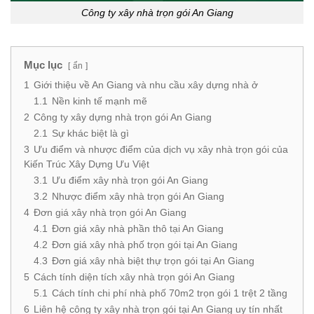
Công ty xây nhà trọn gói An Giang
Mục lục
ẩn
1
Giới thiệu về An Giang và nhu cầu xây dựng nhà ở
1.1
Nền kinh tế mạnh mẽ
2
Công ty xây dựng nhà trọn gói An Giang
2.1
Sự khác biệt là gì
3
Ưu điểm và nhược điểm của dịch vụ xây nhà trọn gói của
Kiến Trúc Xây Dựng Ưu Việt
3.1
Ưu điểm xây nhà trọn gói An Giang
3.2
Nhược điểm xây nhà trọn gói An Giang
4
Đơn giá xây nhà trọn gói An Giang
4.1
Đơn giá xây nhà phần thô tại An Giang
4.2
Đơn giá xây nhà phố trọn gói tại An Giang
4.3
Đơn giá xây nhà biệt thự trọn gói tại An Giang
5
Cách tính diện tích xây nhà trọn gói An Giang
5.1
Cách tính chi phí nhà phố 70m2 trọn gói 1 trệt 2 tầng
6
Liên hệ công ty xây nhà trọn gói tại An Giang uy tín nhất