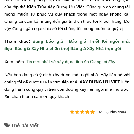
của tập thể
Kiến Trúc Xây Dựng Ưu Việt
. Cũng qua đó chúng tôi
mong muốn sự phục vụ quý khách trong một ngày không xa.
Chúng tôi cam kết mang đến giá trị đích thực tới khách hàng. Do
vậy đừng ngần ngại chia sẻ tới chúng tôi mong muốn từ quý vị.
Tham khảo:
Bảng báo giá |
Báo giá Thiết Kế ngôi nhà
đẹp
|
Báo giá Xây Nhà phần thô|
Báo giá Xây Nhà trọn gói
Xem thêm:
Tin mới nhất sở xây dựng tỉnh An Giang tại đây
Nếu bạn đang có ý định xây dựng một ngôi nhà. Hãy liên hệ với
chúng tôi để được tư vấn trực tiếp nhé.
XÂY DỰNG ƯU VIỆT
luôn
đồng hành cùng quý vị trên con đường xây nên ngôi nhà mơ ước.
Xin chân thành cảm ơn quý khách.
5/5 - (6 bình chọn)
Thẻ bài viết