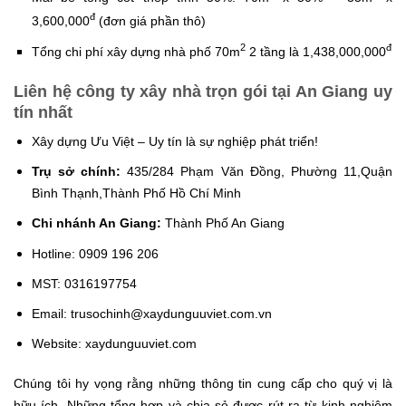
đ
3,600,000
(đơn giá phần thô)
2
đ
Tổng chi phí xây dựng nhà phố 70m
2 tầng là 1,438,000,000
Liên hệ công ty xây nhà trọn gói tại An Giang uy
tín nhất
Xây dựng Ưu Việt – Uy tín là sự nghiệp phát triển!
Trụ sở chính:
435/284 Phạm Văn Đồng, Phường 11,Quận
Bình Thạnh,Thành Phố Hồ Chí Minh
Chi nhánh An Giang:
Thành Phố An Giang
Hotline: 0909 196 206
MST: 0316197754
Email: trusochinh@xaydunguuviet.com.vn
Website: xaydunguuviet.com
Chúng tôi hy vọng rằng những thông tin cung cấp cho quý vị là
hữu ích. Những tổng hợp và chia sẻ được rút ra từ kinh nghiệm