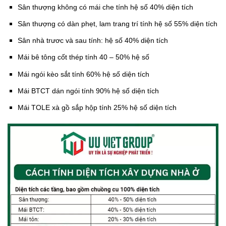
Sân thượng không có mái che tính hệ số 40% diện tích
Sân thượng có dàn phẹt, lam trang trí tính hệ số 55% diện tích
Sân nhà trươc và sau tính: hệ số 40% diện tích
Mái bê tông cốt thép tính 40 – 50% hệ số
Mái ngói kèo sắt tính 60% hệ số diện tích
Mái BTCT dán ngói tính 90% hệ số diện tích
Mái TOLE xà gồ sắp hộp tính 25% hệ số diện tích