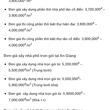
3,800,000
/m
đ
Đơn giá xây dựng phần thô nhà phố tân cổ điển: 3,700,000
–
đ
2
3,900,000
/m
đ
Đơn giá thi công phần thô biệt thự hiện đại: 3,800,000
–
đ
2
4,000,000
/m
đ
Đơn giá thi công phần thô biệt thự tân cổ điển: 3,800,000
–
đ
2
4,000,000
/m
Đơn giá xây nhà phố trọn gói tại An Giang
đ
Đơn giá xây dựng nhà trọn gói từ: 5,200,000
–
đ
2
5,500,000
/m
(Trung bình)
đ
Đơn giá xây dựng nhà trọn gói từ: 5,500,000
–
đ
2
5,900,000
/m
(Trung bình khá)
đ
Đơn giá xây dựng nhà trọn gói từ: 5,9000,000
–
đ
2
7,000,000
/m
(Khá ++)