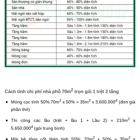
2
Cách tính chi phí nhà phố 70m
trọn gói 1 trệt 2 tầng
2
2
đ
Móng cọc tính 50%:70m
x 50% = 35m
x 3,600,000
(đơn giá
phần thô)
2
Thi công các lầu (trệt + lầu 1 + Lầu 2) = 210m
x
đ
5,650,000
(gói trung bình)
2
2
Mái bê tông cốt thép tính 50%: 70m
x 50% = 35m
x