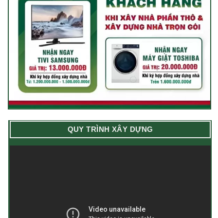
QUY TRÌNH XÂY DỰNG