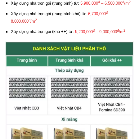
đ
đ
2
Xây dựng nhà trọn gói (trung bình) từ:
5
,900,00
0
– 6,500,000
/m
đ
Xây dựng nhà trọn gói (trung bình khá) từ:
6
,700,00
0
–
đ
2
8,000,000
/m
đ
đ
2
Xây dựng nhà trọn gói (khá ++) từ:
8
,200,000
– 9,000,000
/m