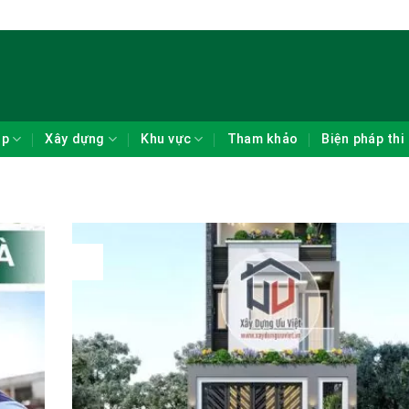
ẹp
Xây dựng
Khu vực
Tham khảo
Biện pháp thi
28
Th1