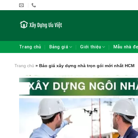
Skip
to
content
Trang chủ
Bảng giá
Giới thiệu
Mẫu nhà đ
Trang chủ
»
Báo giá xây dựng nhà trọn gói mới nhất HCM
27
Th6