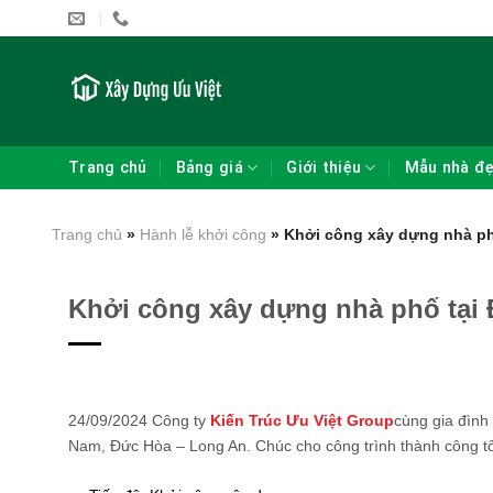
Skip
to
content
Trang chủ
Bảng giá
Giới thiệu
Mẫu nhà đ
Trang chủ
»
Hành lễ khởi công
»
Khởi công xây dựng nhà ph
Khởi công xây dựng nhà phố tại
24/09/2024 Công ty
Kiến Trúc Ưu Việt Group
cùng gia đình
Nam, Đức Hòa – Long An. Chúc cho công trình thành công tố