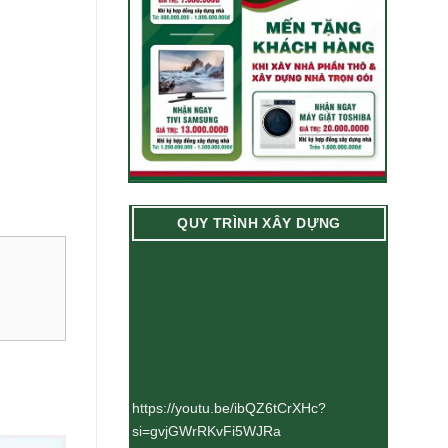
QUY TRÌNH XÂY DỰNG
https://youtu.be/ibQZ6tCrXHc?
si=gvjGWrRKvFi5WJRa