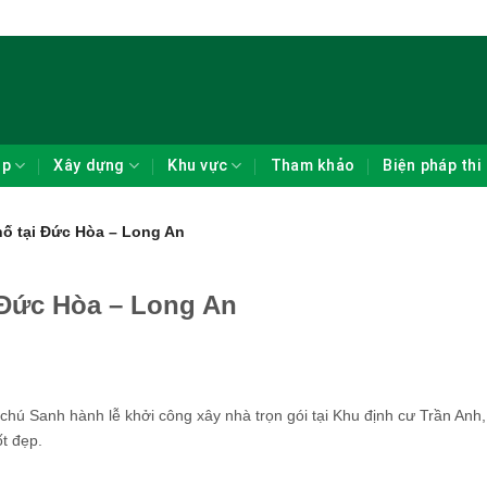
ẹp
Xây dựng
Khu vực
Tham khảo
Biện pháp thi
ố tại Đức Hòa – Long An
 Đức Hòa – Long An
 chú Sanh hành lễ khởi công xây nhà trọn gói tại Khu định cư Trần An
t đẹp.