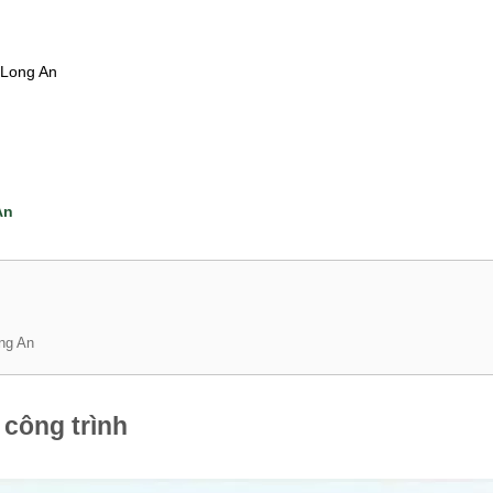
 Long An
An
ong An
 công trình