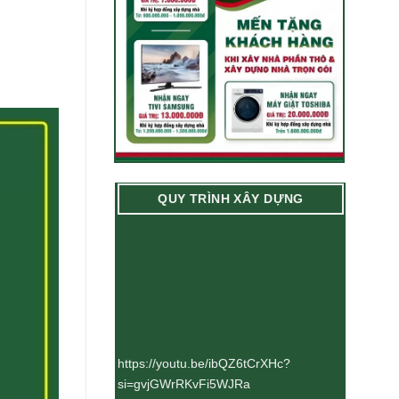
QUY TRÌNH XÂY DỰNG
https://youtu.be/ibQZ6tCrXHc?
si=gvjGWrRKvFi5WJRa