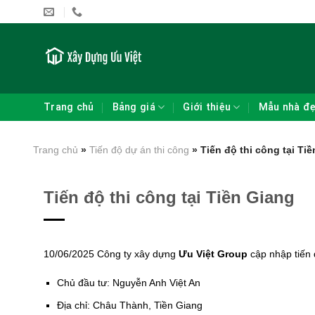
Skip
to
content
Trang chủ
Bảng giá
Giới thiệu
Mẫu nhà đ
Trang chủ
»
Tiến độ dự án thi công
»
Tiến độ thi công tại Ti
Tiến độ thi công tại Tiền Giang
10/06/2025 Công ty xây dựng
Ưu Việt Group
cập nhập tiến 
Chủ đầu tư: Nguyễn Anh Việt An
Địa chỉ: Châu Thành, Tiền Giang