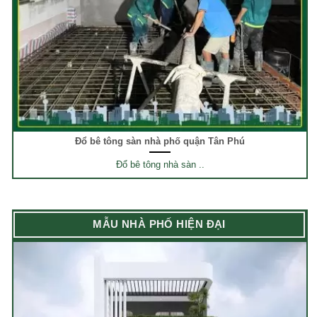
Đổ bê tông sàn nhà phố quận Tân Phú
Đổ bê tông nhà sàn ..
MẪU NHÀ PHỐ HIỆN ĐẠI