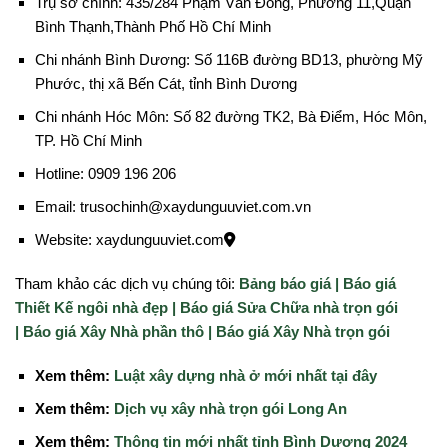
Trụ sở chính: 435/284 Phạm Văn Đồng, Phường 11,Quận
Bình Thạnh,Thành Phố Hồ Chí Minh
Chi nhánh Bình Dương: Số 116B đường BD13, phường Mỹ
Phước, thị xã Bến Cát, tỉnh Bình Dương
Chi nhánh Hóc Môn: Số 82 đường TK2, Bà Điểm, Hóc Môn,
TP. Hồ Chí Minh
Hotline: 0909 196 206
Email: trusochinh@xaydunguuviet.com.vn
Website: xaydunguuviet.com
Tham khảo các dịch vụ chúng tôi:
Bảng báo giá |
Báo giá
Thiết Kế ngôi nhà đẹp |
Báo giá Sửa Chữa nhà trọn gói
|
Báo giá Xây Nhà phần thô |
Báo giá Xây Nhà trọn gói
Xem thêm:
Luật xây dựng nhà ở mới nhất tại đây
Xem thêm:
Dịch vụ xây nhà trọn gói Long An
Xem thêm:
Thông tin mới nhất tỉnh Bình Dương 2024