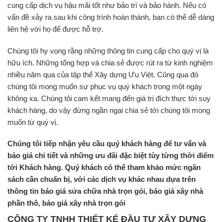
cung cấp dịch vụ hậu mãi tốt như bảo trì và bảo hành. Nếu có
vấn đề xảy ra sau khi công trình hoàn thành, bạn có thể dễ dàng
liên hệ với họ để được hỗ trợ.
Chúng tôi hy vọng rằng những thông tin cung cấp cho quý vị là
hữu ích. Những tổng hợp và chia sẻ được rút ra từ kinh nghiệm
nhiều năm qua của tập thể Xây dựng Ưu Việt. Cũng qua đó
chúng tôi mong muốn sự phục vụ quý khách trong một ngày
không xa. Chúng tôi cam kết mang đến giá trị đích thực tới suy
khách hàng, do vậy đừng ngần ngại chia sẻ tới chúng tôi mong
muốn từ quý vị.
Chúng tôi tiếp nhận yêu cầu quý khách hàng để tư vấn và
báo giá chi tiết và những ưu đãi đặc biệt tùy từng thời điểm
tới Khách hàng. Quý khách có thể tham khảo mức ngân
sách cần chuẩn bị, với các dịch vụ khác nhau dựa trên
thông tin
báo giá sửa chữa nhà trọn gói
,
báo giá xây nhà
phần thô
,
báo giá xây nhà trọn gói
CÔNG TY TNHH THIẾT KẾ ĐẦU TƯ XÂY DỰNG