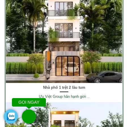
Nhà phố 1 trệt 2 lầu tum
Ưu Việt Group hân hạnh giới ..
GỌI NGAY