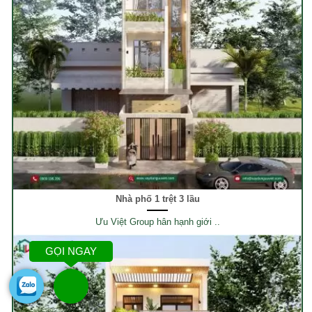
Nhà phố 1 trệt 3 lầu
Ưu Việt Group hân hạnh giới ..
GỌI NGAY