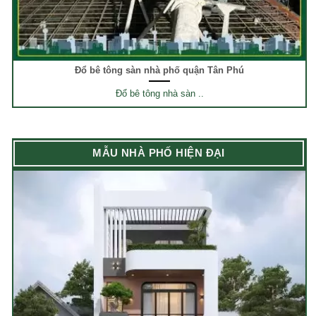
Đổ bê tông sàn nhà phố quận Tân Phú
Đổ bê tông nhà sàn ..
MẪU NHÀ PHỐ HIỆN ĐẠI