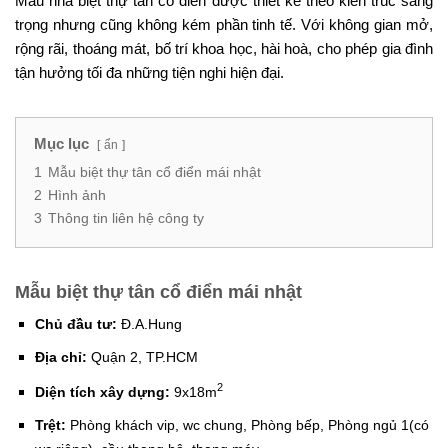
Mẫu nhà biệt thự tân cổ điển được thiết kế theo kiến trúc sang
trọng nhưng cũng không kém phần tinh tế. Với không gian mở,
rộng rãi, thoáng mát, bố trí khoa học, hài hoà, cho phép gia đình
tận hưởng tối đa những tiện nghi hiện đại.
Mục lục
ẩn
1
Mẫu biệt thự tân cổ điển mái nhật
2
Hình ảnh
3
Thông tin liên hệ công ty
Mẫu biệt thự tân cổ điển mái nhật
Chủ đầu tư:
Đ.A.Hung
Địa chỉ:
Quận 2, TP.HCM
2
Diện tích xây dựng:
9x18m
Trệt:
Phòng khách vip, wc chung, Phòng bếp, Phòng ngủ 1(có