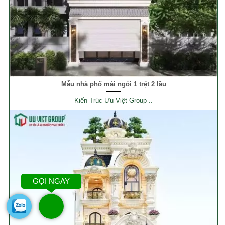
Mẫu nhà phố mái ngói 1 trệt 2 lầu
Kiến Trúc Ưu Việt Group ..
GỌI NGAY