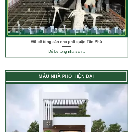
Đổ bê tông sàn nhà phố quận Tân Phú
Đổ bê tông nhà sàn ..
MẪU NHÀ PHỐ HIỆN ĐẠI