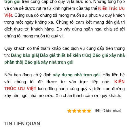
trọn gói
trên cung cấp cho quý vị là hữu ích. Những tổng hợp
và chia sẻ được rút ra từ kinh nghiệm của tập thể
Kiến Trúc Ưu
Việt
. Cũng qua đó chúng tôi mong muốn sự phục vụ quý khách
trong một ngày không xa. Chúng tôi cam kết mang đến giá trị
đích thực tới khách hàng. Do vậy đừng ngần ngại chia sẻ tới
chúng tôi mong muốn từ quý vị.
Quý khách có thể tham khảo các dịch vụ cung cấp trên thông
tin:
Bảng báo giá|
Báo giá thiết kế kiến trúc|
Báo giá xây nhà
phần thô|
Báo giá xây nhà trọn gói
Nếu bạn đang có ý định
xây dựng nhà trọn gói
. Hãy liên hệ
với chúng tôi để được tư vấn trực tiếp nhé.
KIẾN
TRÚC ƯU VIỆT
luôn đồng hành cùng quý vị trên con đường
xây nên ngôi nhà mơ ước. Xin chân thành cảm ơn quý khách.
5/5 - (2 bình chọn)
TIN LIÊN QUAN