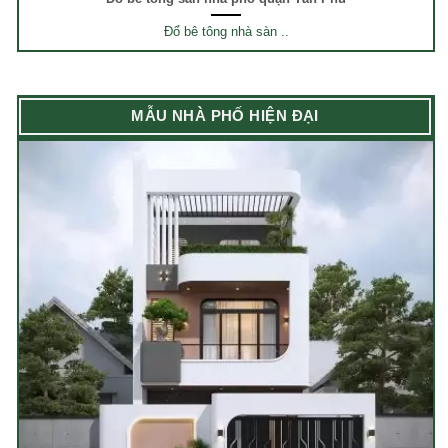
Đổ bê tông nhà sàn ..
MẪU NHÀ PHỐ HIỆN ĐẠI