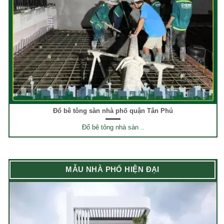
Đổ bê tông sàn nhà phố quận Tân Phú
Đổ bê tông nhà sàn ..
MẪU NHÀ PHỐ HIỆN ĐẠI