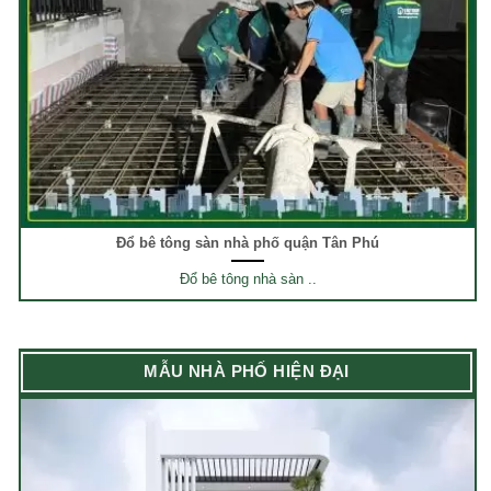
Đổ bê tông sàn nhà phố quận Tân Phú
Đổ bê tông nhà sàn ..
MẪU NHÀ PHỐ HIỆN ĐẠI