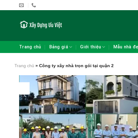
Skip
to
content
Trang chủ
Bảng giá
Giới thiệu
Mẫu nhà đ
Trang chủ
»
Công ty xây nhà trọn gói tại quận 2
18
Th2