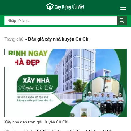
Skip
to
content
Trang chủ
»
Báo giá xây nhà huyện Củ Chi
23
Th1
Xây nhà đẹp trọn gói Huyện Củ Chi