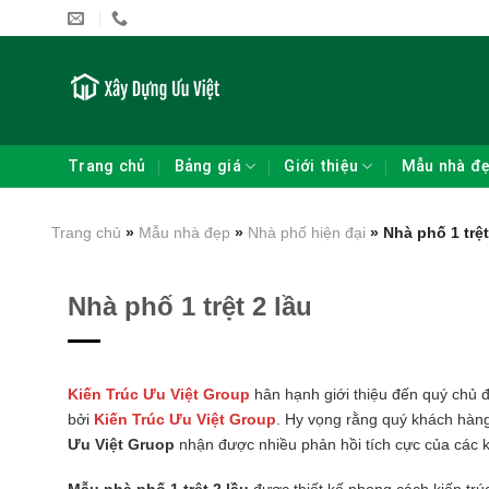
Skip
to
content
Trang chủ
Bảng giá
Giới thiệu
Mẫu nhà đ
Trang chủ
»
Mẫu nhà đẹp
»
Nhà phố hiện đại
»
Nhà phố 1 trệt
Nhà phố 1 trệt 2 lầu
Kiến Trúc Ưu Việt Group
hân hạnh giới thiệu đến quý chủ 
bởi
Kiến Trúc Ưu Việt Group
. Hy vọng rằng quý khách hàng 
Ưu Việt Gruop
nhận được nhiều phản hồi tích cực của các 