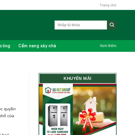
Trang chủ
 công
Cẩm nang xây nhà
Xem thêm
KHUYẾN MÃI
ộc quyền
 phố của