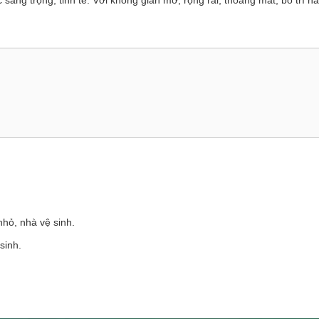
sang trọng, tinh tế. Với không gian mở, rộng rãi, thoáng mát, bố trí hà
hỏ, nhà vệ sinh.
sinh.