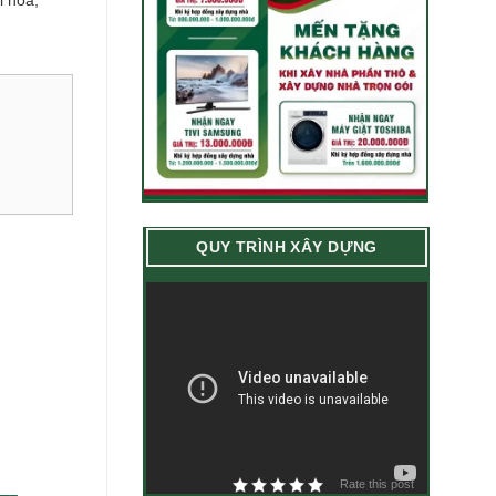
i hoà,
QUY TRÌNH XÂY DỰNG
Rate this post