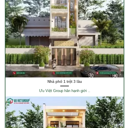
Nhà phố 1 trệt 3 lầu
Ưu Việt Group hân hạnh giới ..