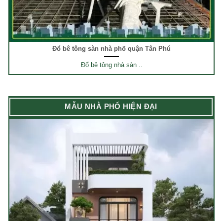
Đổ bê tông sàn nhà phố quận Tân Phú
Đổ bê tông nhà sàn ..
MẪU NHÀ PHỐ HIỆN ĐẠI