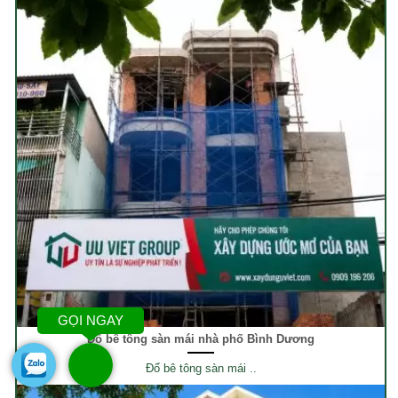
GỌI NGAY
Đổ bê tông sàn mái nhà phố Bình Dương
Đổ bê tông sàn mái ..